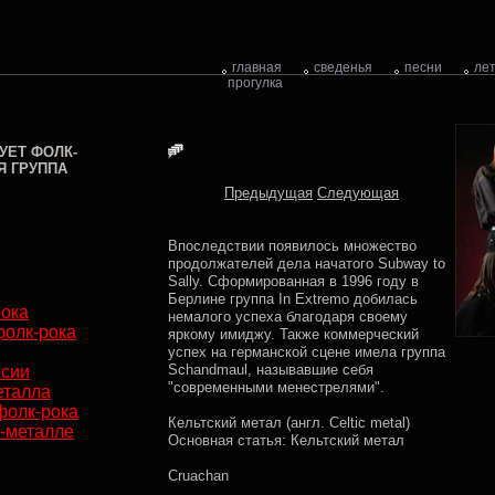
главная
сведенья
песни
ле
прогулка
УЕТ ФОЛК-
Я ГРУППА
Предыдущая
Следующая
Впоследствии появилось множество
продолжателей дела начатого Subway to
Sally. Сформированная в 1996 году в
Берлине группа In Extremo добилась
рока
немалого успеха благодаря своему
фолк-рока
яркому имиджу. Также коммерческий
успех на германской сцене имела группа
Schandmaul, называвшие себя
ссии
"современными менестрелями".
еталла
фолк-рока
Кельтский метал (англ. Celtic metal)
-металле
Основная статья: Кельтский метал
Cruachan