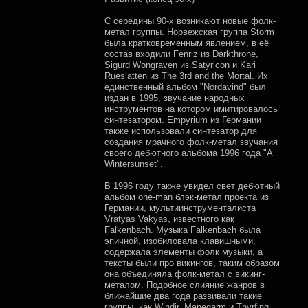
С середины 90-х возникают новые фолк-
метал группы. Норвежская группа Storm
была кратковременным явлением, в её
состав входили Fenriz из Darkthrone,
Sigurd Wongraven из Satyricon и Kari
Rueslatten из The 3rd and the Mortal. Их
единственный альбом "Nordavind" был
издан в 1995, звучание народных
инструментов на котором имитировалось
синтезатором. Empyrium из Германии
также использовали синтезатор для
создания мрачного фолк-метал звучания
своего дебютного альбома 1996 года "A
Wintersunset".
В 1996 году также увидел свет дебютный
альбом one-man блэк-метал проекта из
Германии, мультиинструменталиста
Vratyas Vakyas, известного как
Falkenbach. Музыка Falkenbach была
эпичной, изобиловала клавишными,
содержала элементы фолк музыки, а
тексты были про викингов, таким образом
она объединяла фолк-метал с викинг-
металом. Подобное слияние жанров в
ближайшие два года развивали такие
группы, как Windir, Manegarm и Thyrfing.