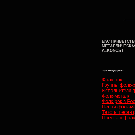
ВАС ПРИВЕТСТВ
МЕТАЛЛИЧЕСКА
ALKONOST
при поддержке:
Фолк-рок
Группы фолк-
Исполнители 
Фолк-металл
Фолк-рок в Ро
Песни фолк-м
Тексты песен 
Пресса о фолк