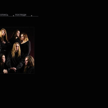
топись
погляди