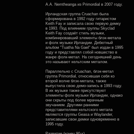
A.A. Nemtheanga из Primordial в 2007 году.
Ирландская группа Cruachan была
сформирована в 1992 году гитаристом
Keith Fay и записала свою первую демку
в 1993. Под влиянием группы Skyclad
Keith Fay создаёт стиль музыки,
комбинировавший элементы блэк-метала
и фолк музыки Ирландии. Дебютный
альбом "Tuatha Na Gael" был издан в 1995
году и представлял собой новшество в
жанре фолк-метал. На сегодняшний день
это называют кельтским металом.
Параллельно с Cruachan, блэк-метал
группа Primordial, относившая себя ко
второй волне блэк-метала, также
выпустила свою демо-запись в 1993 году.
В их музыке также присутствуют
элементы фолк музыки Ирландии, однако
они скрыты под более мрачным
звучанием. Другими ранними
представителями кельтского метала
являются группы Geasa и Waylander,
записавшие свои демки одновременно в
1995 году.
Развитие (конец 90-х)