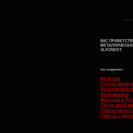
ВАС ПРИВЕТСТВ
МЕТАЛЛИЧЕСКА
ALKONOST
при поддержке:
Фолк-рок
Группы фолк-
Исполнители 
Фолк-металл
Фолк-рок в Ро
Песни фолк-м
Тексты песен 
Пресса о фолк