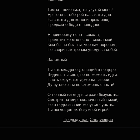
Темна - ноченька, ты укутай меня!
Яр - огонь, обогрей на закате дня.
На закате дня колени преклоню,
Предкам о беде я поведаю.
Я приворожу ясна - сокола,
Прилетит ко мне ясно - сокол мой.
Кем бы не был ты, черным вороном,
По звериным тропам уведу за собой.
Заложный
Ты как младенец, спящий в пещере.
Видишь ты свет, но не можешь идти.
Плоть окружают демоны - звери.
Душу свою ты не сможешь спасти!
Огненный взгляд в страхе безумства
Смотрит на мир, околоченный тьмой,
Но в подсознании мечутся чувства,
Ты поглощен их безумной игрой!
Предыдущая
Следующая