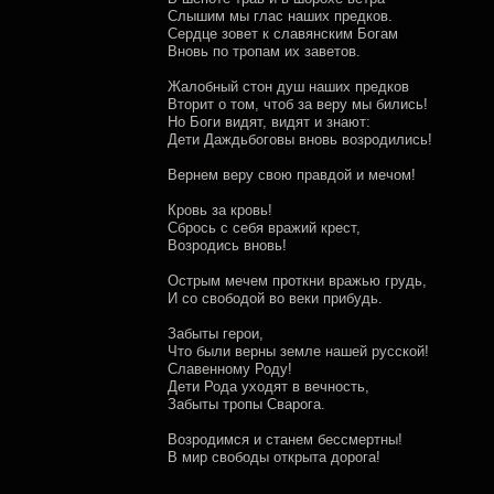
Слышим мы глас наших предков.
Сердце зовет к славянским Богам
Вновь по тропам их заветов.
Жалобный стон душ наших предков
Вторит о том, чтоб за веру мы бились!
Но Боги видят, видят и знают:
Дети Даждьбоговы вновь возродились!
Вернем веру свою правдой и мечом!
Кровь за кровь!
Сбрось с себя вражий крест,
Возродись вновь!
Острым мечем проткни вражью грудь,
И со свободой во веки прибудь.
Забыты герои,
Что были верны земле нашей русской!
Славенному Роду!
Дети Рода уходят в вечность,
Забыты тропы Сварога.
Возродимся и станем бессмертны!
В мир свободы открыта дорога!