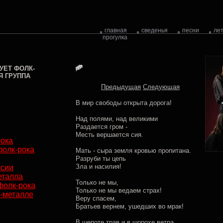
главная
сведенья
песни
ле
прогулка
УЕТ ФОЛК-
Я ГРУППА
Предыдущая
Следующая
В мир свободы открыта дорога!
Над полями, над великими
Раздается гром -
Месть вершается сия.
рока
фолк-рока
Мать - сыра земля кровью пропитана.
Разруби ты цепь
Зла и насилия!
ссии
еталла
Только не мы,
фолк-рока
Только не мы ведаем страх!
-металле
Веру спасем,
Братьев вернем, ушедших во мрак!
В шепоте трав и в шорохе ветра