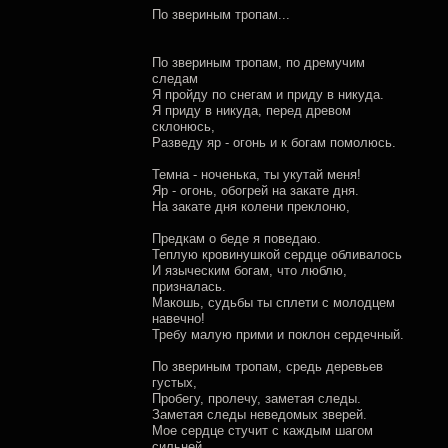
По звериным тропам...
По звериным тропам, по дремучим
следам
Я пройду по снегам и приду в никуда.
Я приду в никуда, перед древом
склонюсь,
Разведу яр - огонь и к богам помолюсь.
Темна - ноченька, ты укутай меня!
Яр - огонь, обогрей на закате дня.
На закате дня колени преклоню,
Предкам о беде я поведаю.
Теплую кровинушкой сердце обливалось
И языческим богам, что люблю,
призналась.
Макошь, судьбы ты сплети с молодцем
навечно!
Требу малую прими и поклон сердечный.
По звериным тропам, средь деревьев
густых,
Пробегу, пролечу, заметая следы.
Заметая следы неведомых зверей.
Мое сердце стучит с каждым шагом
сильней.