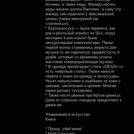
ботинки, а также кеды. Манеру носить
кеды начали группа Ramones, а саму эту
манеру они переняли у мексиканской
шпаны (также именуемой как
«латиносы»).
* Куртка-косуха — была перенята, как
рок-н-ролльный атрибут из 50-х, когда
мотоцикл и рок-н-ролл были
неотделимыми компонентами. Панки
первой волны стремились вернуть рок-
музыке ту же нарочитую задиристость и
драйв, которые со временем отняла
массовая коммерциализация музыки.
* В одежде преобладает стиль «DEAD» то
есть «мёртвый стиль». Панки наносят
черепа и знаки на одежду и аксессуары.
Носят напульсники и ошейники из кожи с
шипами, заклёпками и цепями. Многие
панки делают татуировки.
* Также носят рваные протёртые джинсы.
Цепи от собачьих поводков прицепляют к
джинсам.
Упоминания в искусстве
Книги
* Прошу, убей меня!
* Hard Core Logo