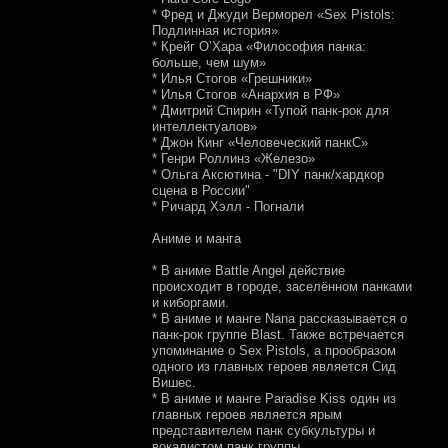
* Фред и Джуди Верморел «Sex Pistols:
Подлинная история»
* Крейг О’Хара «Философия панка:
больше, чем шум»
* Илья Стогов «Грешники»
* Илья Стогов «Анархия в РФ»
* Дмитрий Спирин «Тупой панк-рок для
интеллектуалов»
* Джон Кинг «Человеческий панкС»
* Генри Роллинз «Железо»
* Ольга Аксютина - "DIY панк/хардкор
сцена в России"
* Ричард Хэлл - Погнали
Аниме и манга
* В аниме Battle Angel действие
происходит в городе, заселённом панками
и киборгами.
* В аниме и манге Nana рассказывается о
панк-рок группе Blast. Также встречается
упоминание о Sex Pistols, а прообразом
одного из главных героев является Сид
Вишес.
* В аниме и манге Paradise Kiss один из
главных героев является ярым
представителем панк субкультуры и
вокалистом панк группы.