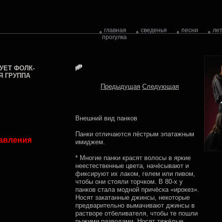
главная
сведенья
песни
ле
прогулка
УЕТ ФОЛК-
Я ГРУППА
Предыдущая
Следующая
Внешний вид панков
Панки отличаются пёстрым эпатажным
авления
имиджем.
* Многие панки красят волосы в яркие
неестественные цвета, начёсывают и
фиксируют их лаком, гелем или пивом,
чтобы они стояли торчком. В 80-х у
панков стала модной причёска «ирокез».
Носят закатанные джинсы, некоторые
предварительно вымачивают джинсы в
растворе отбеливателя, чтобы те пошли
рыжими разводами. Носят тяжёлые