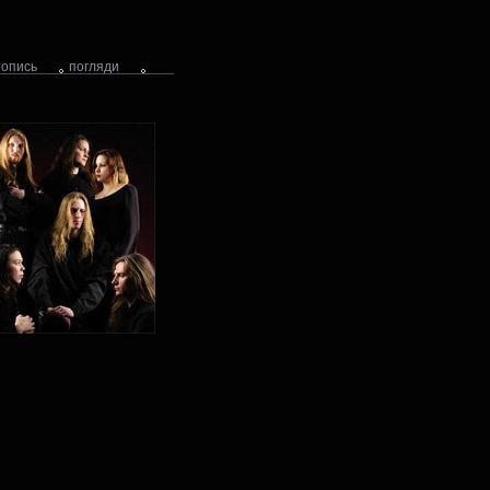
топись
погляди