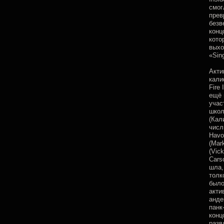
смог
прев
безв
конц
кото
выхо
«Sin
Акти
кали
Fire
ещё 
учас
школ
(Кал
числ
Havo
(Mar
(Vic
Cars
шла,
толк
было
акти
анде
панк
конц
разв