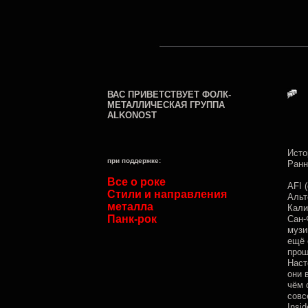
ВАС ПРИВЕТСТВУЕТ ФОЛК-
МЕТАЛЛИЧЕСКАЯ ГРУППА
ALKONOST
Исто
при поддержке:
Ранн
Все о роке
AFI 
Стили и направления
Альт
металла
Кали
Панк-рок
Сан-
музи
ещё 
прош
Наст
они 
чём 
совс
Insi