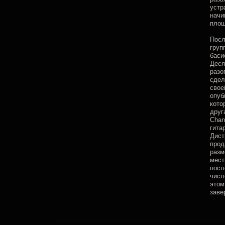
устр
начи
площ
Посл
груп
баси
Деся
разо
сдел
свое
опуб
кото
друг
Chan
гита
Дист
прод
разм
мест
посл
числ
этом
заве